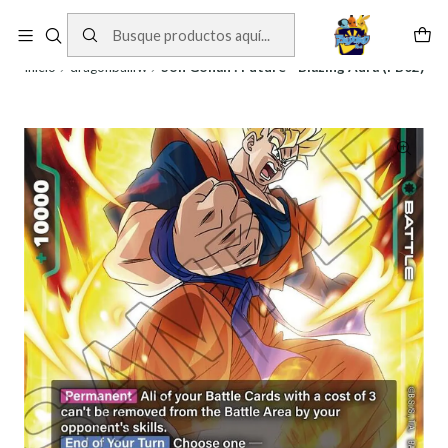
Cartas One Piece
Ver Cartas
Inicio
dragonballfw
Son Gohan : Future - Blazing Aura (FB02)