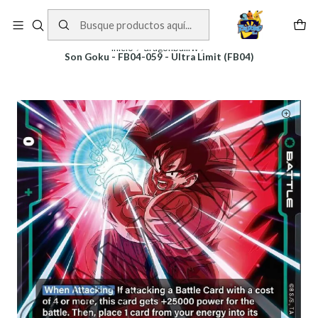
Cartas One Piece
Ver Cartas
Inicio
dragonballfw
Son Goku - FB04-059 - Ultra Limit (FB04)