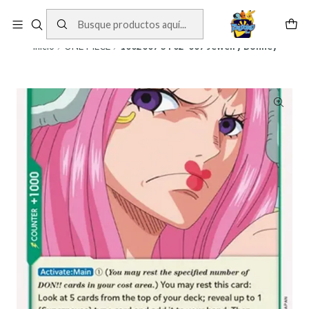
Cartas One Piece
Ver Cartas
Inicio
ONE PIECE
1002007 ST02-007 Jewelry Bonney