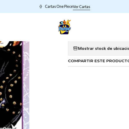
Inicio
1004004 ST04-004 King
Cartas One Piece
Ver Cartas
|
1004004 ST
Mostrar stock de ubicaci
COMPARTIR ESTE PRODUCT