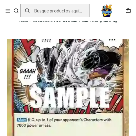
Cartas One Piece
Ver Cartas
Inicio
1010016 ST10-016 Gum-Gum Kong Gatling