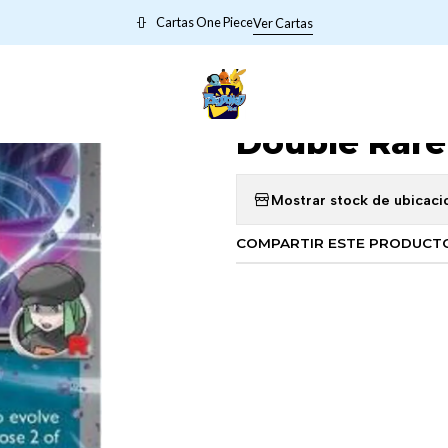
CARTAS POKEMON META
Team Rocket's Crobat ex - 122/182 - Dou
Cartas One Piece
Ver Cartas
|
Team Rocket'
Double Rare
Mostrar stock de ubicaci
COMPARTIR ESTE PRODUCT