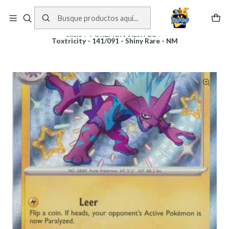
Cartas One Piece
Ver Cartas
Inicio
POKEMON VIEJITOS
Toxtricity - 141/091 - Shiny Rare - NM