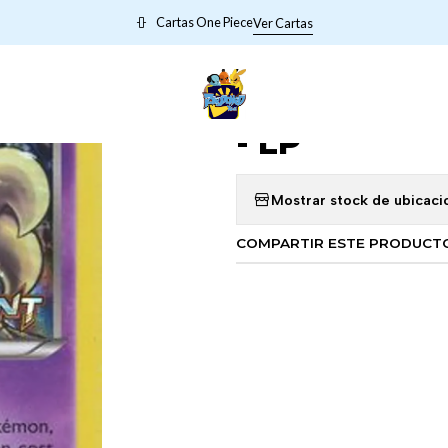
nicio
POKEMON VIEJITOS
Trevenant - XY94 - Prerelease Promo - 
Cartas One Piece
Ver Cartas
|
Trevenant -
- LP
Mostrar stock de ubicaci
COMPARTIR ESTE PRODUCT